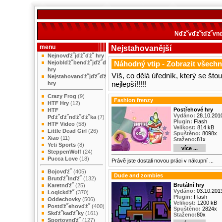
Nďż˝vďż˝tďż˝vnď
menu
Nejstahovanější
Nejnovďż˝jďż˝ďż˝ hry
Nejoblďż˝benďż˝jďż˝ďż˝
Náhodný vtip -
Zobrazit všechn
hry
Víš, co dělá úředník, který se št
Nejstahovanďż˝jďż˝ďż˝
nejlepší!!!!!
hry
Crazy Frog
(9)
Fashion frenzy
HTF Hry
(12)
Postřehové hry
HTF
Vydáno:
28.10.201
Pďż˝ďż˝nďż˝ďż˝ka
(7)
Plugin:
Flash
HTF Video
(58)
Velikost:
814 kB
Little Dead Girl
(26)
Spuštěno:
8098x
Xiao
(11)
Staženo:
81x
Yeti Sports
(8)
více ...
SteppenWolf
(24)
Pucca Love
(18)
Právě jste dostali novou práci v nákupní ...
Bojovďż˝
(405)
Dude and zombies
Brutďż˝lnďż˝
(132)
Brutální hry
Karetnďż˝
(25)
Vydáno:
03.10.201
Logickďż˝
(370)
Plugin:
Flash
Oddechovky
(506)
Velikost:
1200 kB
Postďż˝ehovďż˝
(400)
Spuštěno:
2824x
Skďż˝kaďż˝ky
(161)
Staženo:
80x
Sportovnďż˝
(127)