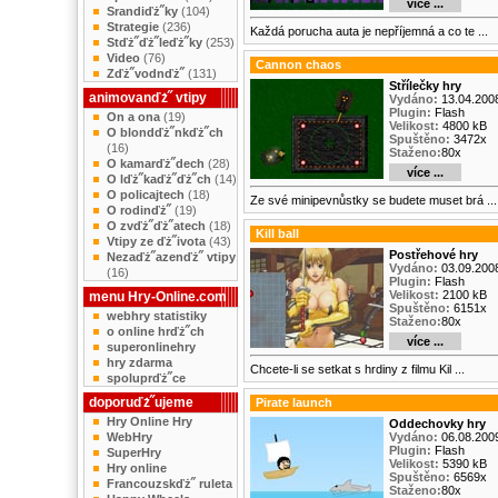
více ...
Srandiďż˝ky
(104)
Strategie
(236)
Každá porucha auta je nepříjemná a co te ...
Stďż˝ďż˝leďż˝ky
(253)
Video
(76)
Cannon chaos
Zďż˝vodnďż˝
(131)
Střílečky hry
animovanďż˝ vtipy
Vydáno:
13.04.200
Plugin:
Flash
On a ona
(19)
Velikost:
4800 kB
O blondďż˝nkďż˝ch
Spuštěno:
3472x
(16)
Staženo:
80x
O kamarďż˝dech
(28)
více ...
O lďż˝kaďż˝ďż˝ch
(14)
O policajtech
(18)
Ze své minipevnůstky se budete muset brá ...
O rodinďż˝
(19)
O zvďż˝ďż˝atech
(18)
Kill ball
Vtipy ze ďż˝ivota
(43)
Postřehové hry
Nezaďż˝azenďż˝ vtipy
Vydáno:
03.09.200
(16)
Plugin:
Flash
Velikost:
2100 kB
menu Hry-Online.com
Spuštěno:
6151x
webhry statistiky
Staženo:
80x
o online hrďż˝ch
více ...
superonlinehry
hry zdarma
Chcete-li se setkat s hrdiny z filmu Kil ...
spoluprďż˝ce
doporuďż˝ujeme
Pirate launch
Hry Online Hry
Oddechovky hry
WebHry
Vydáno:
06.08.200
Plugin:
Flash
SuperHry
Velikost:
5390 kB
Hry online
Spuštěno:
6569x
Francouzskďż˝ ruleta
Staženo:
80x