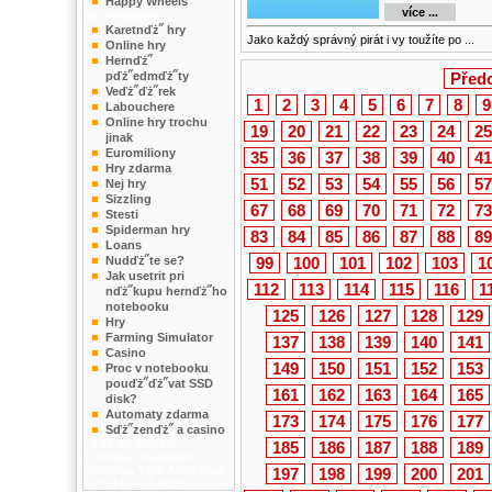
Happy Wheels
více ...
na SkveleHry.cz
Karetnďż˝ hry
Jako každý správný pirát i vy toužíte po ...
Online hry
Hernďż˝
pďż˝edmďż˝ty
Před
Veďż˝ďż˝rek
1
2
3
4
5
6
7
8
9
Labouchere
Online hry trochu
19
20
21
22
23
24
25
jinak
Euromiliony
35
36
37
38
39
40
41
Hry zdarma
51
52
53
54
55
56
57
Nej hry
Sizzling
67
68
69
70
71
72
73
Stesti
Spiderman hry
83
84
85
86
87
88
89
Loans
Nudďż˝te se?
99
100
101
102
103
1
Jak usetrit pri
112
113
114
115
116
1
nďż˝kupu hernďż˝ho
notebooku
125
126
127
128
129
Hry
Farming Simulator
137
138
139
140
141
Casino
149
150
151
152
153
Proc v notebooku
pouďż˝ďż˝vat SSD
161
162
163
164
165
disk?
Automaty zdarma
173
174
175
176
177
Sďż˝zenďż˝ a casino
, hďż˝be svetem
185
186
187
188
189
Tinnitus Treatment
HairLoss Tips
Acne
How
197
198
199
200
201
to get loan?
Acne