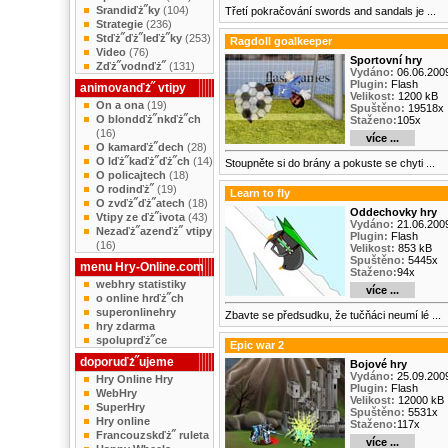
Srandiďż˝ky
(104)
Třetí pokračování swords and sandals je ...
Strategie
(236)
Stďż˝ďż˝leďż˝ky
(253)
Ragdoll goalkeeper
Video
(76)
Sportovní hry
Zďż˝vodnďż˝
(131)
Vydáno:
06.06.200
Plugin:
Flash
animovanďż˝ vtipy
Velikost:
1200 kB
On a ona
(19)
Spuštěno:
19518x
O blondďż˝nkďż˝ch
Staženo:
105x
(16)
více ...
O kamarďż˝dech
(28)
O lďż˝kaďż˝ďż˝ch
(14)
Stoupněte si do brány a pokuste se chyti ...
O policajtech
(18)
O rodinďż˝
(19)
Learn to fly
O zvďż˝ďż˝atech
(18)
Oddechovky hry
Vtipy ze ďż˝ivota
(43)
Vydáno:
21.06.200
Nezaďż˝azenďż˝ vtipy
Plugin:
Flash
(16)
Velikost:
853 kB
Spuštěno:
5445x
menu Hry-Online.com
Staženo:
94x
webhry statistiky
více ...
o online hrďż˝ch
superonlinehry
Zbavte se předsudku, že tučňáci neumí lé ...
hry zdarma
spoluprďż˝ce
Epic war 2
doporuďż˝ujeme
Bojové hry
Vydáno:
25.09.200
Hry Online Hry
Plugin:
Flash
WebHry
Velikost:
12000 kB
SuperHry
Spuštěno:
5531x
Hry online
Staženo:
117x
Francouzskďż˝ ruleta
více ...