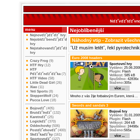
Nďż˝vďż˝tďż˝vnď
menu
Nejoblíbenější
Nejnovďż˝jďż˝ďż˝ hry
Nejoblďż˝benďż˝jďż˝ďż˝
Náhodný vtip -
Zobrazit všechn
hry
˝Už musím letět˝, řekl pyrotechnik
Nejstahovanďż˝jďż˝ďż˝
hry
Euro 2008 headers
Crazy Frog
(9)
Sportovní hry
HTF Hry
(12)
Vydáno:
25.06.200
HTF
Plugin:
Flash
Pďż˝ďż˝nďż˝ďż˝ka
(7)
Velikost:
585 kB
HTF Video
(58)
Spuštěno:
42836x
Little Dead Girl
(26)
Staženo:
305x
Xiao
(11)
více ...
Yeti Sports
(8)
SteppenWolf
(24)
Mnoho z vás žije fotbalovým Eurem, která ...
Pucca Love
(18)
Swords and sandals 3
Bojovďż˝
(405)
Bojové hry
Brutďż˝lnďż˝
(132)
Vydáno:
31.01.200
Karetnďż˝
(25)
Plugin:
Flash
Logickďż˝
(370)
Velikost:
264 kB
Oddechovky
(506)
Spuštěno:
24498x
Postďż˝ehovďż˝
(400)
Staženo:
565x
Skďż˝kaďż˝ky
(161)
více ...
Sportovnďż˝
(127)