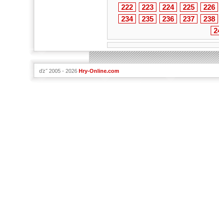
222
223
224
225
226
234
235
236
237
238
2
ďż˝ 2005 - 2026
Hry-Online.com