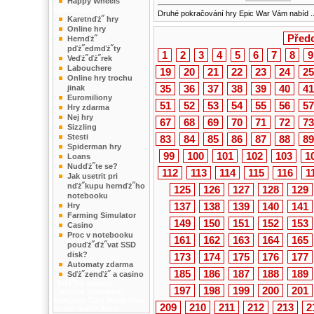
Happy Wheels
na SkveleHry.cz
Druhé pokračování hry Epic War Vám nabíd ..
Karetnďż˝ hry
Online hry
Před
Hernďż˝
pďż˝edmďż˝ty
1
2
3
4
5
6
7
8
9
Veďż˝ďż˝rek
Labouchere
19
20
21
22
23
24
25
Online hry trochu
35
36
37
38
39
40
41
jinak
Euromiliony
51
52
53
54
55
56
57
Hry zdarma
Nej hry
67
68
69
70
71
72
73
Sizzling
Stesti
83
84
85
86
87
88
89
Spiderman hry
99
100
101
102
103
1
Loans
Nudďż˝te se?
112
113
114
115
116
1
Jak usetrit pri
nďż˝kupu hernďż˝ho
125
126
127
128
129
notebooku
137
138
139
140
141
Hry
Farming Simulator
149
150
151
152
153
Casino
Proc v notebooku
161
162
163
164
165
pouďż˝ďż˝vat SSD
disk?
173
174
175
176
177
Automaty zdarma
185
186
187
188
189
Sďż˝zenďż˝ a casino
, hďż˝be svetem
197
198
199
200
201
Tinnitus Treatment
HairLoss Tips
Acne
How
209
210
211
212
213
2
to get loan?
Acne