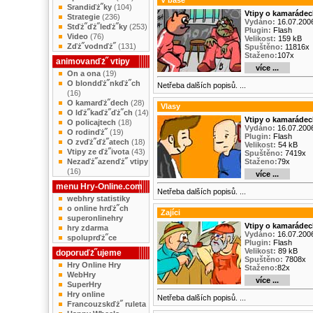
V base
Srandiďż˝ky
(104)
Vtipy o kamarádec
Strategie
(236)
Vydáno:
16.07.200
Stďż˝ďż˝leďż˝ky
(253)
Plugin:
Flash
Video
(76)
Velikost:
159 kB
Zďż˝vodnďż˝
(131)
Spuštěno:
11816x
Staženo:
107x
animovanďż˝ vtipy
více ...
On a ona
(19)
O blondďż˝nkďż˝ch
Netřeba dalších popisů. ...
(16)
O kamarďż˝dech
(28)
Vlasy
O lďż˝kaďż˝ďż˝ch
(14)
Vtipy o kamarádec
O policajtech
(18)
Vydáno:
16.07.200
O rodinďż˝
(19)
Plugin:
Flash
O zvďż˝ďż˝atech
(18)
Velikost:
54 kB
Vtipy ze ďż˝ivota
(43)
Spuštěno:
7419x
Nezaďż˝azenďż˝ vtipy
Staženo:
79x
(16)
více ...
menu Hry-Online.com
Netřeba dalších popisů. ...
webhry statistiky
o online hrďż˝ch
Zajíci
superonlinehry
Vtipy o kamarádec
hry zdarma
Vydáno:
16.07.200
spoluprďż˝ce
Plugin:
Flash
Velikost:
89 kB
doporuďż˝ujeme
Spuštěno:
7808x
Hry Online Hry
Staženo:
82x
WebHry
více ...
SuperHry
Hry online
Netřeba dalších popisů. ...
Francouzskďż˝ ruleta