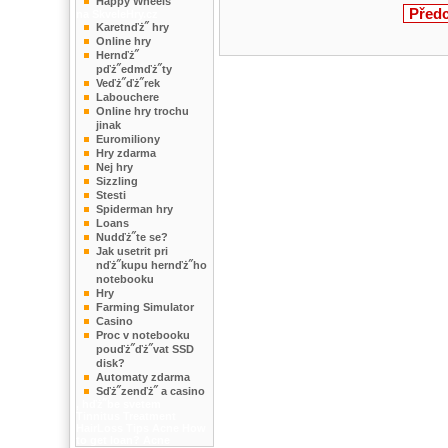
Happy Wheels
Před
na SkveleHry.cz
Karetnďż˝ hry
Online hry
Hernďż˝
pďż˝edmďż˝ty
Veďż˝ďż˝rek
Labouchere
Online hry trochu
jinak
Euromiliony
Hry zdarma
Nej hry
Sizzling
Stesti
Spiderman hry
Loans
Nudďż˝te se?
Jak usetrit pri
nďż˝kupu hernďż˝ho
notebooku
Hry
Farming Simulator
Casino
Proc v notebooku
pouďż˝ďż˝vat SSD
disk?
Automaty zdarma
Sďż˝zenďż˝ a casino
, hďż˝be svetem
Tinnitus Treatment
HairLoss Tips
Acne
How
to get loan?
Acne