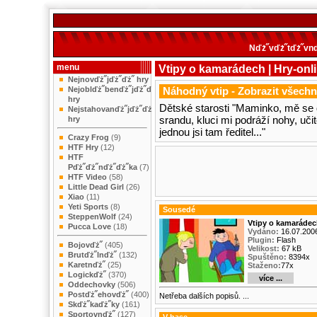
Nďż˝vďż˝tďż˝vnď
menu
Vtipy o kamarádech | Hry-onl
Nejnovďż˝jďż˝ďż˝ hry
Nejoblďż˝benďż˝jďż˝ďż˝
Náhodný vtip -
Zobrazit všechn
hry
Dětské starosti "Maminko, mě se 
Nejstahovanďż˝jďż˝ďż˝
srandu, kluci mi podráží nohy, uči
hry
jednou jsi tam ředitel..."
Crazy Frog
(9)
HTF Hry
(12)
HTF
Pďż˝ďż˝nďż˝ďż˝ka
(7)
HTF Video
(58)
Little Dead Girl
(26)
Xiao
(11)
Yeti Sports
(8)
Sousedé
SteppenWolf
(24)
Vtipy o kamarádec
Pucca Love
(18)
Vydáno:
16.07.200
Plugin:
Flash
Bojovďż˝
(405)
Velikost:
67 kB
Brutďż˝lnďż˝
(132)
Spuštěno:
8394x
Karetnďż˝
(25)
Staženo:
77x
Logickďż˝
(370)
více ...
Oddechovky
(506)
Postďż˝ehovďż˝
(400)
Netřeba dalších popisů. ...
Skďż˝kaďż˝ky
(161)
Sportovnďż˝
(127)