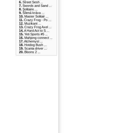
6.
Street Sesh ...
7.
Swords and Sand ...
8.
Solitaire ...
9.
Šílená kráva ...
10.
Master Solitair ...
11.
Crazy Frog - Po ...
12.
Muzikant ...
13.
Crazy Frog Axel ...
14.
A Hard Act to S ...
15.
Yeti Sports #5 ...
16.
Mahjong connect ...
17.
Alchemyst ...
18.
Hotdog Bush ...
19.
Scania driver ...
20.
Bloons 2 ...