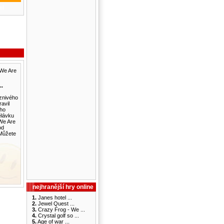
..
znivého
avil
ho
ělávku
We Are
od
Můžete
nejhranější hry online
1.
Janes hotel ...
2.
Jewel Quest ...
3.
Crazy Frog - We ...
4.
Crystal golf so ...
5.
Age of war ...