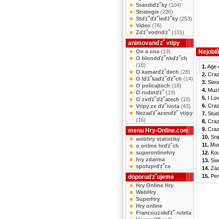
Srandiďż˝ky
(104)
Strategie
(236)
Stďż˝ďż˝leďż˝ky
(253)
Video
(76)
Zďż˝vodnďż˝
(131)
sdfdsf
animovanďż˝ vtipy
On a ona
(19)
Nejoblí
O blondďż˝nkďż˝ch
(16)
1.
Age o
O kamarďż˝dech
(28)
2.
Crazy
O lďż˝kaďż˝ďż˝ch
(14)
3.
Swor
O policajtech
(18)
4.
Muzik
O rodinďż˝
(19)
5.
I Lov
O zvďż˝ďż˝atech
(18)
6.
Crazy
Vtipy ze ďż˝ivota
(43)
Nezaďż˝azenďż˝ vtipy
7.
Studn
(16)
8.
Crazy
9.
Crazy
menu Hry-Online.com
10.
Snip
webhry statistiky
11.
Murl
o online hrďż˝ch
superonlinehry
12.
Kouř
hry zdarma
13.
Swo
spoluprďż˝ce
14.
Záz
15.
Pena
doporuďż˝ujeme
Hry Online Hry
WebHry
SuperHry
Hry online
Francouzskďż˝ ruleta