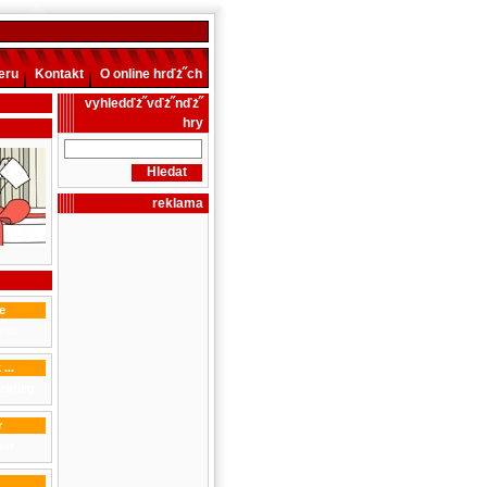
eru
Kontakt
O online hrďż˝ch
vyhledďż˝vďż˝nďż˝
hry
reklama
e
...
r