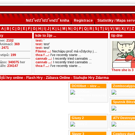
Nďż˝vďż˝tďż˝vnďż˝ kniha
Registrace
Statistiky / Mapa serv
A
|
B
|
C
|
D
|
E
|
F
|
G
|
H
|
I
|
J
|
K
|
L
|
M
|
N
|
O
|
P
|
Q
|
R
|
S
|
T
|
U
|
V
|
W
|
X
|
Y
|
Z
ky
kde to žije ...
tip dne
her:
2102
test:
'
 Animací:
369
test:
test'
:
2471
test:
test'
Filemo ...:
Nechápu proč má vždycky j ...
vtipů:
199
thca f ...:
I've recently starte ...
cannab ...:
I recently tried cannabis ...
ráno:
340075
her
cannab ...:
I recently tried cannabis ...
áře:
234147
thca f ...:
I've recently starte ...
There she is 3
jší hry online - Flash Hry - Zábava Online - Stahujte Hry Zdarma
DOXXbet – slov ...
Zombocalyps
Sputnik Blitzk 
Gluey 2
ATV Destroye
Slayer 3
Cowboy duel