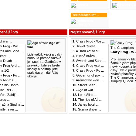
Teelombies inf ...
benější hry
Nejstahovanější hry
f war ...
1.
Crazy Frog - We ...
Age of
 Frog - We ...
2.
Jewel Quest ...
war
ds and Sand ...
3.
A Hard Act to S ...
Crazy Frog - W .
Lidé válčili, válčí a válčit
ant ...
4.
Šílená kráva ...
budou a přesně taková
Pro fanoušky blá
e Death ...
5.
Swords and Sand ...
je i tato hra. Začínáte v
žabáka jsem připr
pravěku, kde se bijete
 Frog Axel ...
6.
Crazy Frog Axel ...
nový kousek z je
klacky a postupujete
dílny. Jde o před
a 1/2 ...
7.
Crazy Frog - Po ...
stále časem dál. Váš
známé písničky 
 Frog - Po ...
8.
Governor of pok ...
úkol je ...
The Champions 
 Ant-Ics ...
9.
Around the worl ...
skupiny Queen. 
...
 Snip Hoora ...
10.
Street Sesh ...
oc RPG ...
11.
Age of war ...
ení Zabíjí ...
12.
Let It Slide ...
rds ...
13.
The rise of Atl ...
račná Studna ...
14.
Janes hotel ...
lty fever ...
15.
Scania driver ...