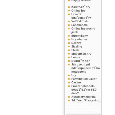
Happy Wheels
na SkveleHry.cz
Karetnďż˝ hry
Online hry
Hernďż˝
pďż˝edmďż˝ty
Veďż˝ďż˝rek
Labouchere
Online hry trochu
jinak
Euromiliony
Hry zdarma
Nej hry
Sizzling
Stesti
Spiderman hry
Loans
Nudďż˝te se?
Jak usetrit pri
nďż˝kupu hernďż˝ho
notebooku
Hry
Farming Simulator
Casino
Proc v notebooku
pouďż˝ďż˝vat SSD
disk?
Automaty zdarma
Sďż˝zenďż˝ a casino
, hďż˝be svetem
Tinnitus Treatment
HairLoss Tips
Acne
How
to get loan?
Acne