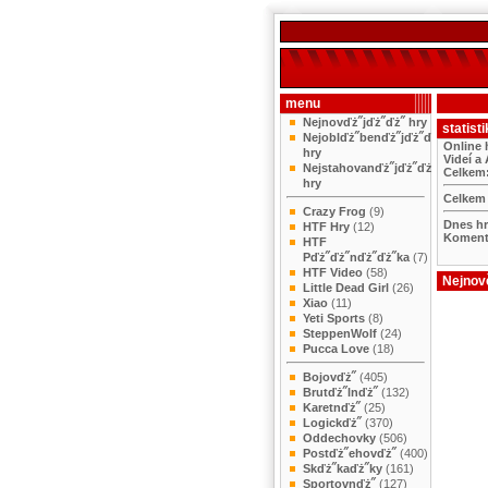
menu
Nejnovďż˝jďż˝ďż˝ hry
statisti
Nejoblďż˝benďż˝jďż˝ďż˝
Online 
hry
Videí a
Nejstahovanďż˝jďż˝ďż˝
Celkem
hry
Celkem 
Crazy Frog
(9)
Dnes h
HTF Hry
(12)
Koment
HTF
Pďż˝ďż˝nďż˝ďż˝ka
(7)
HTF Video
(58)
Nejnově
Little Dead Girl
(26)
Xiao
(11)
Yeti Sports
(8)
SteppenWolf
(24)
Pucca Love
(18)
Bojovďż˝
(405)
Brutďż˝lnďż˝
(132)
Karetnďż˝
(25)
Logickďż˝
(370)
Oddechovky
(506)
Postďż˝ehovďż˝
(400)
Skďż˝kaďż˝ky
(161)
Sportovnďż˝
(127)