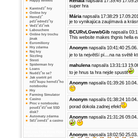
Renata
napsal/a 17:39:45 17.09.2
Happy Wheels
na SkveleHry.cz
super hra
Karetnďż˝ hry
Online hry
Mária
napsal/a 17:38:29 17.09.20
Hernďż˝
je to vynikajúca zaujímavá a krás
pďż˝edmďż˝ty
Veďż˝ďż˝rek
Labouchere
BCURvLGwwbGib
napsal/a 03:1
Online hry trochu
This website makes thgnis hella e
jinak
Euromiliony
Anonym
napsal/a 10:41:40 25.06
Hry zdarma
Nej hry
je to ta největší pí....na na světě kte
Sizzling
Stesti
Spiderman hry
mahulena
napsal/a 13:31:13 19.0
Loans
to je hnus ta hra nejde spustit
Nudďż˝te se?
Jak usetrit pri
nďż˝kupu hernďż˝ho
Anonym
napsal/a 01:39:26 10.04
notebooku
Hry
Farming Simulator
Anonym
napsal/a 01:38:24 10.04
Casino
Proc v notebooku
porad dokola zadnej efekt
pouďż˝ďż˝vat SSD
disk?
Automaty zdarma
Anonym
napsal/a 21:31:26 09.04
Sďż˝zenďż˝ a casino
, hďż˝be svetem
Tinnitus Treatment
HairLoss Tips
Acne
How
Anonym
napsal/a 18:02:50 25.03
to get loan?
Acne