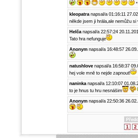
*
kleopatra
napsal/a 01:16:11 27.0
někde jsem ji hrála,ale nemůžu si
Helča
napsal/a 22:57:24 20.11.20
Tato hra nefunguje
Anonym
napsal/a 16:48:57 26.09
natushlove
napsal/a 16:58:37 09.
hej vole mně to nejde zapnout!
naninka
napsal/a 12:10:07 01.08.
to je hnus tu hru nesnášim
Anonym
napsal/a 22:50:36 26.02
Před
1
2