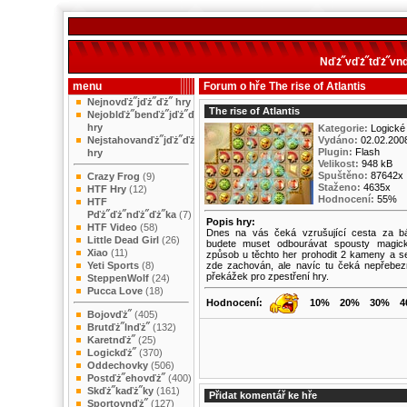
Nďż˝vďż˝tďż˝vnď
menu
Forum o hře The rise of Atlantis
Nejnovďż˝jďż˝ďż˝ hry
The rise of Atlantis
Nejoblďż˝benďż˝jďż˝ďż˝
hry
Kategorie:
Logické
Nejstahovanďż˝jďż˝ďż˝
Vydáno:
02.02.200
Plugin:
Flash
hry
Velikost:
948 kB
Spuštěno:
87642x
Crazy Frog
(9)
Staženo:
4635x
HTF Hry
(12)
Hodnocení:
55%
HTF
Pďż˝ďż˝nďż˝ďż˝ka
(7)
Popis hry:
HTF Video
(58)
Dnes na vás čeká vzrušující cesta za báj
Little Dead Girl
(26)
budete muset odbourávat spousty magic
Xiao
(11)
způsob u těchto her prohodit 2 kameny a se
Yeti Sports
(8)
zde zachován, ale navíc tu čeká nepřebe
překážek pro zpestření hry.
SteppenWolf
(24)
Pucca Love
(18)
Hodnocení:
10%
20%
30%
4
Bojovďż˝
(405)
Brutďż˝lnďż˝
(132)
Karetnďż˝
(25)
Logickďż˝
(370)
Oddechovky
(506)
Postďż˝ehovďż˝
(400)
Skďż˝kaďż˝ky
(161)
Přidat komentář ke hře
Sportovnďż˝
(127)