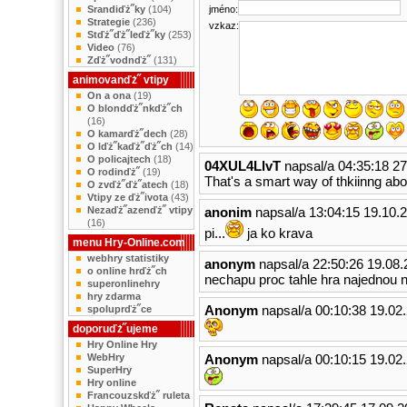
Srandiďż˝ky
(104)
jméno:
Strategie
(236)
vzkaz:
Stďż˝ďż˝leďż˝ky
(253)
Video
(76)
Zďż˝vodnďż˝
(131)
animovanďż˝ vtipy
On a ona
(19)
O blondďż˝nkďż˝ch
(16)
O kamarďż˝dech
(28)
O lďż˝kaďż˝ďż˝ch
(14)
O policajtech
(18)
04XUL4LlvT
napsal/a 04:35:18 27
O rodinďż˝
(19)
That's a smart way of thkiinng abou
O zvďż˝ďż˝atech
(18)
Vtipy ze ďż˝ivota
(43)
Nezaďż˝azenďż˝ vtipy
anonim
napsal/a 13:04:15 19.10.
(16)
pi...
ja ko krava
menu Hry-Online.com
webhry statistiky
anonym
napsal/a 22:50:26 19.08.
o online hrďż˝ch
nechapu proc tahle hra najednou ne
superonlinehry
hry zdarma
Anonym
napsal/a 00:10:38 19.02
spoluprďż˝ce
doporuďż˝ujeme
Hry Online Hry
WebHry
Anonym
napsal/a 00:10:15 19.02
SuperHry
Hry online
Francouzskďż˝ ruleta