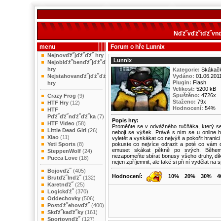
Nďż˝vďż˝tďż˝vnď
menu
Forum o hře Lunnix
Nejnovďż˝jďż˝ďż˝ hry
Lunnix
Nejoblďż˝benďż˝jďż˝ďż˝
hry
Kategorie:
Skákač
Nejstahovanďż˝jďż˝ďż˝
Vydáno:
01.06.201
Plugin:
Flash
hry
Velikost:
5200 kB
Spuštěno:
4726x
Crazy Frog
(9)
Staženo:
79x
HTF Hry
(12)
Hodnocení:
54%
HTF
Pďż˝ďż˝nďż˝ďż˝ka
(7)
Popis hry:
HTF Video
(58)
Proměňte se v odvážného tučňáka, který s
Little Dead Girl
(26)
nebojí se výšek. Právě s ním se u online h
Xiao
(11)
vyletět a vyskákat co nejvýš a pokořit hrani
Yeti Sports
(8)
pokuste co nejvíce odrazit a poté co vám 
emuset skákat pěkně po svých. Během
SteppenWolf
(24)
nezapomeňte sbírat bonusy všeho druhy, dí
Pucca Love
(18)
nejen zpříjemnit, ale také si při ní vydělat na
Bojovďż˝
(405)
Hodnocení:
10%
20%
30%
4
Brutďż˝lnďż˝
(132)
Karetnďż˝
(25)
Logickďż˝
(370)
Oddechovky
(506)
Postďż˝ehovďż˝
(400)
Skďż˝kaďż˝ky
(161)
Sportovnďż˝
(127)