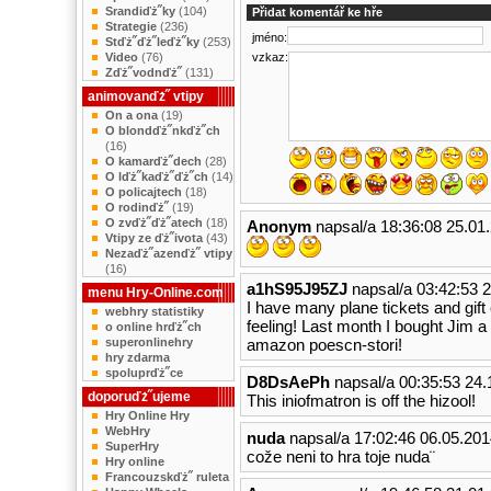
Srandiďż˝ky
(104)
Přidat komentář ke hře
Strategie
(236)
jméno:
Stďż˝ďż˝leďż˝ky
(253)
Video
(76)
vzkaz:
Zďż˝vodnďż˝
(131)
animovanďż˝ vtipy
On a ona
(19)
O blondďż˝nkďż˝ch
(16)
O kamarďż˝dech
(28)
O lďż˝kaďż˝ďż˝ch
(14)
O policajtech
(18)
O rodinďż˝
(19)
O zvďż˝ďż˝atech
(18)
Anonym
napsal/a 18:36:08 25.01
Vtipy ze ďż˝ivota
(43)
Nezaďż˝azenďż˝ vtipy
(16)
a1hS95J95ZJ
napsal/a 03:42:53 
menu Hry-Online.com
I have many plane tickets and gift
webhry statistiky
feeling! Last month I bought Jim a 
o online hrďż˝ch
superonlinehry
amazon poescn-stori!
hry zdarma
spoluprďż˝ce
D8DsAePh
napsal/a 00:35:53 24.
doporuďż˝ujeme
This iniofmatron is off the hizool!
Hry Online Hry
WebHry
nuda
napsal/a 17:02:46 06.05.201
SuperHry
cože neni to hra toje nuda¨
Hry online
Francouzskďż˝ ruleta