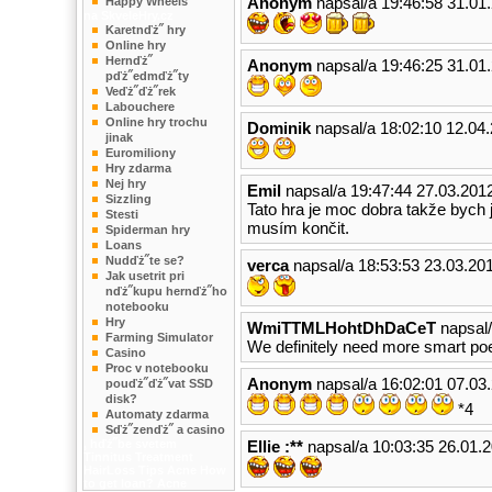
Anonym
napsal/a 19:46:58 31.01
Happy Wheels
na SkveleHry.cz
Karetnďż˝ hry
Online hry
Hernďż˝
Anonym
napsal/a 19:46:25 31.01
pďż˝edmďż˝ty
Veďż˝ďż˝rek
Labouchere
Online hry trochu
Dominik
napsal/a 18:02:10 12.04
jinak
Euromiliony
Hry zdarma
Nej hry
Emil
napsal/a 19:47:44 27.03.201
Sizzling
Tato hra je moc dobra takže bych j
Stesti
musím končit.
Spiderman hry
Loans
Nudďż˝te se?
verca
napsal/a 18:53:53 23.03.20
Jak usetrit pri
nďż˝kupu hernďż˝ho
notebooku
Hry
WmiTTMLHohtDhDaCeT
napsal/
Farming Simulator
We definitely need more smart poe
Casino
Proc v notebooku
Anonym
napsal/a 16:02:01 07.03
pouďż˝ďż˝vat SSD
disk?
*4
Automaty zdarma
Sďż˝zenďż˝ a casino
, hďż˝be svetem
Ellie :**
napsal/a 10:03:35 26.01.
Tinnitus Treatment
HairLoss Tips
Acne
How
to get loan?
Acne